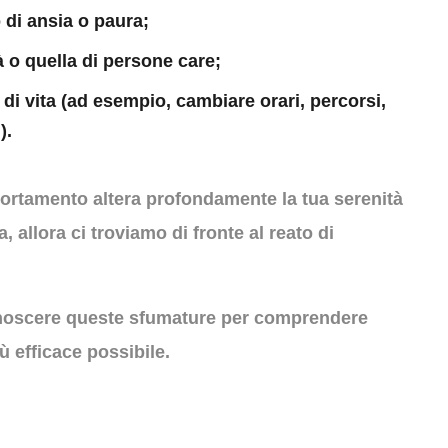
 di ansia o paura;
à o quella di persone care;
 di vita (ad esempio, cambiare orari, percorsi,
).
portamento altera profondamente la tua serenità
ta, allora ci troviamo di fronte al reato di
noscere queste sfumature per comprendere
ù efficace possibile.