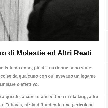
o di Molestie ed Altri Reati
ell’ultimo anno, più di 100 donne sono state
uccise da qualcuno con cui avevano un legame
amiliare o affettivo.
ra queste, alcune erano vittime di stalking, altre
o. Tuttavia, si sta diffondendo una pericolosa