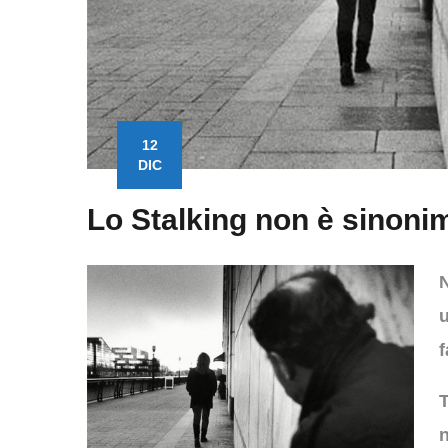
12
DIC
Lo Stalking non è sinonim
N
f
T
n