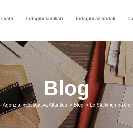
private
Indagini familiari
Indagini aziendali
Co
Blog
- Agenzia Investigativa Atlantica
>
Blog
>
Lo Stalking non è si