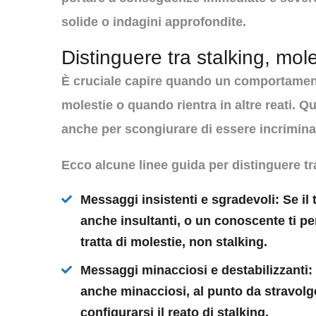
solide o indagini approfondite.
Distinguere tra stalking, moles
È cruciale capire quando un comportamento
molestie o quando rientra in altre reati. Q
anche per scongiurare di essere incriminati
Ecco alcune linee guida per distinguere tra 
Messaggi insistenti e sgradevoli
: Se il
anche insultanti, o un conoscente ti pe
tratta di
molestie
, non stalking.
Messaggi minacciosi e destabilizzanti
:
anche minacciosi, al punto da stravolger
configurarsi il reato di
stalking
.