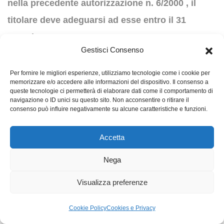
nella precedente autorizzazione n. 6/2000 , il
titolare deve adeguarsi ad esse entro il 31
maggio 2002.
Gestisci Consenso
La presente autorizzazione sarà pubblicata nella
Per fornire le migliori esperienze, utilizziamo tecnologie come i cookie per
Gazzetta Ufficiale
della Repubblica italiana.
memorizzare e/o accedere alle informazioni del dispositivo. Il consenso a
queste tecnologie ci permetterà di elaborare dati come il comportamento di
navigazione o ID unici su questo sito. Non acconsentire o ritirare il
Roma, 31 gennaio 2002
consenso può influire negativamente su alcune caratteristiche e funzioni.
IL PRESIDENTE
Accetta
Rodotà
Nega
IL RELATORE
Visualizza preferenze
Rasi
Cookie Policy
Cookies e Privacy
IL SEGRETARIO GENERALE