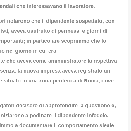
endali che interessavano il lavoratore.
tori notarono che il dipendente sospettato, con
sti, aveva usufruito di permessi e giorni di
importanti; in particolare scoprimmo che lo
o nel giorno in cui era
te che aveva come amministratore la rispettiva
assenza, la nuova impresa aveva registrato un
le situato in una zona periferica di Roma, dove
igatori decisero di approfondire la questione e,
iniziarono a pedinare il dipendente infedele.
scimmo a documentare il comportamento sleale