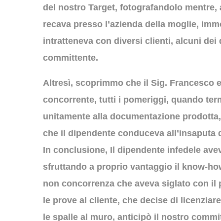
del nostro Target, fotografandolo mentre, 
recava presso l’azienda della moglie, immo
intratteneva con diversi clienti, alcuni dei
committente.
Altresì, scoprimmo che il Sig. Francesco er
concorrente, tutti i pomeriggi, quando term
unitamente alla documentazione prodotta, f
che il dipendente conduceva all’insaputa d
In conclusione, Il dipendente infedele avev
sfruttando a proprio vantaggio il know-how
non concorrenza che aveva siglato con il
le prove al cliente, che decise di licenziar
le spalle al muro, anticipò il nostro comm