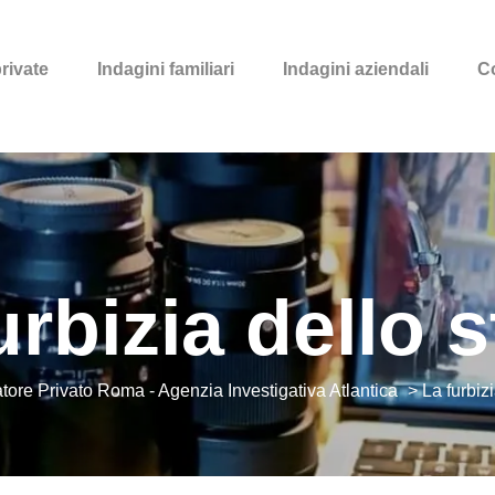
private
Indagini familiari
Indagini aziendali
Co
urbizia dello s
atore Privato Roma - Agenzia Investigativa Atlantica
>
La furbizi