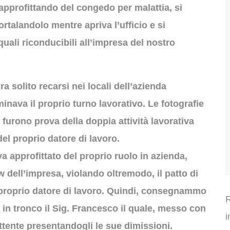
approfittando del congedo per malattia, si
rtalandolo mentre apriva l’ufficio e si
 quali riconducibili all’impresa del nostro
a solito recarsi nei locali dell’azienda
inava il proprio turno lavorativo. Le fotografie
urono prova della doppia attività lavorativa
el proprio datore di lavoro.
a approfittato del proprio ruolo in azienda,
 dell’impresa, violando oltremodo, il patto di
 proprio datore di lavoro. Quindi, consegnammo
R
e in tronco il Sig. Francesco il quale, messo con
i
ittente presentandogli le sue dimissioni.