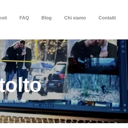
sti
FAQ
Blog
Chi siamo
Contatti
tolto
a dello stolto